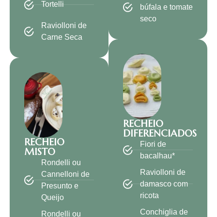
Tortelli
búfala e tomate
seco
Raviolloni de
Carne Seca
RECHEIO
DIFERENCIADOS
RECHEIO
Fiori de
MISTO
bacalhau*
Rondelli ou
Raviolloni de
Cannelloni de
damasco com
Presunto e
ricota
Queijo
Conchiglia de
Rondelli ou