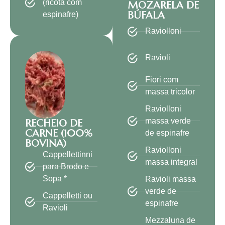
(ricota com
MOZARELA DE
BÚFALA
espinafre)
Raviolloni
Ravioli
Fiori com
massa tricolor
Raviolloni
massa verde
RECHEIO DE
CARNE (100%
de espinafre
BOVINA)
Raviolloni
Cappellettinni
massa integral
para Brodo e
Sopa *
Ravioli massa
verde de
Cappelletti ou
espinafre
Ravioli
Mezzaluna de