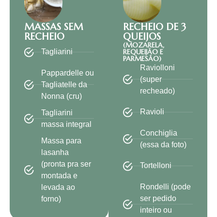
MASSAS SEM
RECHEIO DE 3
RECHEIO
QUEIJOS
(MOZARELA,
REQUEIJÃO E
Tagliarini
PARMESÃO)
Raviolloni
Pappardelle ou
(super
Tagliatelle da
recheado)
Nonna (cru)
Ravioli
Tagliarini
massa integral
Conchiglia
Massa para
(essa da foto)
lasanha
(pronta pra ser
Tortelloni
montada e
Rondelli (pode
levada ao
ser pedido
forno)
inteiro ou