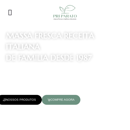
MASSA FRESCA RECEITA
ITALIANA
DE FAMILIA DESDE 1987
Produzido com farinha 00, sêmola de grano duro importada da
Itália e ovo integral
NOSSOS PRODUTOS
COMPRE AGORA