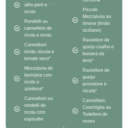
alho poró e
Piccolo
ricota
Mezzaluna ao
Rondelli ou
limone (limão
cannelloni de
siciliano)
ricota e ervas
Raviolloni de
Cannelloni
queijo coalho e
ricota, rúcula e
banana da
tomate seco*
terra*
Mezzaluna de
Raviolloni de
berinjela com
queijo
ricota e
provolone e
azeitona*
rúcula*
Cannelloni ou
Cannelloni,
rondelli de
Conchiglia ou
ricota com
Tortelloni de
espinafre
nozes