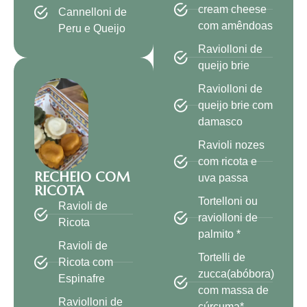
cream cheese
Cannelloni de
com amêndoas
Peru e Queijo
Raviolloni de
queijo brie
Raviolloni de
queijo brie com
damasco
Ravioli nozes
com ricota e
RECHEIO COM
uva passa
RICOTA
Tortelloni ou
Ravioli de
raviolloni de
Ricota
palmito *
Ravioli de
Tortelli de
Ricota com
zucca(abóbora)
Espinafre
com massa de
Raviolloni de
cúrcuma*