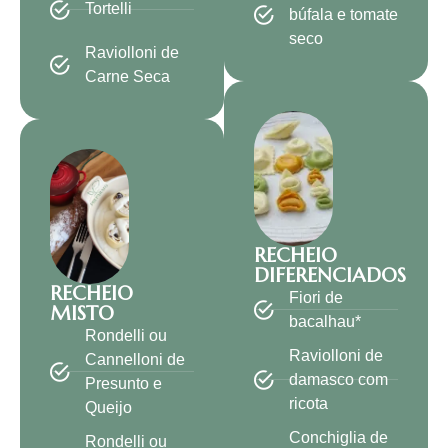
Tortelli
búfala e tomate
seco
Raviolloni de
Carne Seca
RECHEIO
DIFERENCIADOS
RECHEIO
Fiori de
MISTO
bacalhau*
Rondelli ou
Raviolloni de
Cannelloni de
damasco com
Presunto e
ricota
Queijo
Conchiglia de
Rondelli ou