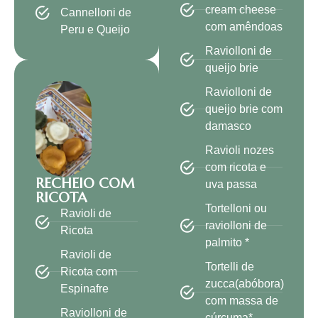
cream cheese
Cannelloni de
com amêndoas
Peru e Queijo
Raviolloni de
queijo brie
Raviolloni de
queijo brie com
damasco
Ravioli nozes
com ricota e
RECHEIO COM
uva passa
RICOTA
Tortelloni ou
Ravioli de
raviolloni de
Ricota
palmito *
Ravioli de
Tortelli de
Ricota com
zucca(abóbora)
Espinafre
com massa de
Raviolloni de
cúrcuma*