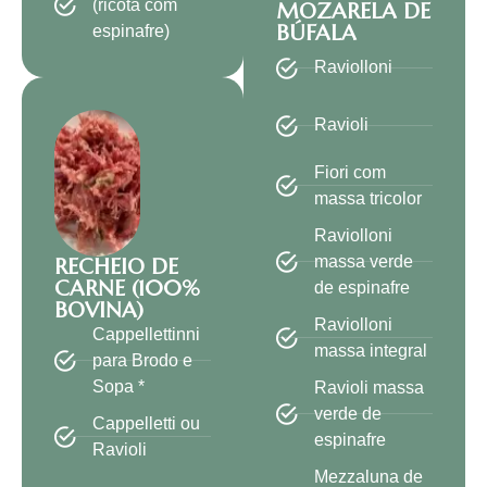
(ricota com
MOZARELA DE
BÚFALA
espinafre)
Raviolloni
Ravioli
Fiori com
massa tricolor
Raviolloni
massa verde
RECHEIO DE
CARNE (100%
de espinafre
BOVINA)
Raviolloni
Cappellettinni
massa integral
para Brodo e
Sopa *
Ravioli massa
verde de
Cappelletti ou
espinafre
Ravioli
Mezzaluna de