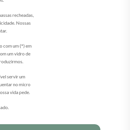
assas recheadas,
ticidade. Nossas
tar.
ão com um (*) em
 com um vidro de
produzirmos.
vel servir um
uentar no micro
ossa vida pede.
cado.