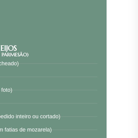
EIJOS
E PARMESÃO)
echeado)
 foto)
edido inteiro ou cortado)
om fatias de mozarela)