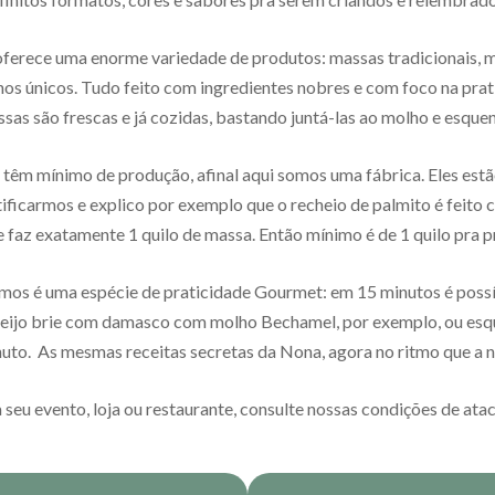
rece uma enorme variedade de produtos: massas tradicionais, m
os únicos. Tudo feito com ingredientes nobres e com foco na pra
sas são frescas e já cozidas, bastando juntá-las ao molho e esquen
 têm mínimo de produção, afinal aqui somos uma fábrica. Eles est
tificarmos e explico por exemplo que o recheio de palmito é feito
e faz exatamente 1 quilo de massa. Então mínimo é de 1 quilo pra 
os é uma espécie de praticidade Gourmet: em 15 minutos é possí
ueijo brie com damasco com molho Bechamel, por exemplo, ou esq
uto. As mesmas receitas secretas da Nona, agora no ritmo que a n
 seu evento, loja ou restaurante, consulte nossas condições de ata