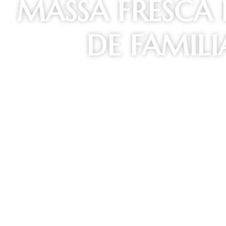
MASSA FRESCA 
DE FAMILI
Produzido com farinha 00, sêmola de grano