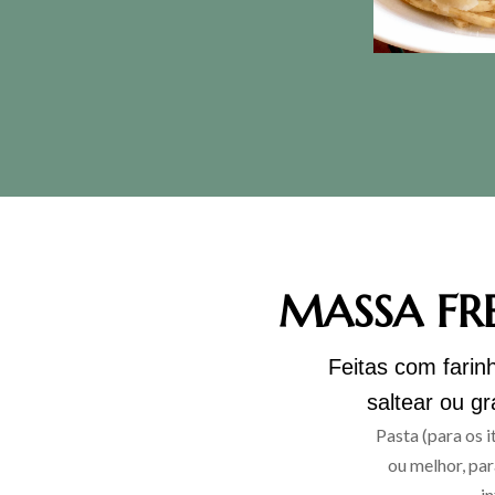
MASSA FRE
Feitas com farin
saltear ou g
Pasta (para os 
ou melhor, par
i