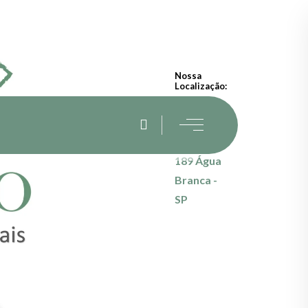
Nossa
Localização:
R. Dona
Germaine
Burchard,
189 Água
Branca -
SP