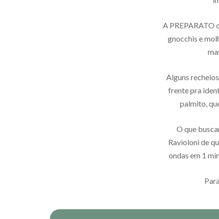
A PREPARATO ofe
gnocchis e molh
mas
Alguns recheios
frente pra iden
palmito, qu
O que buscam
Ravioloni de q
ondas em 1 min
Para