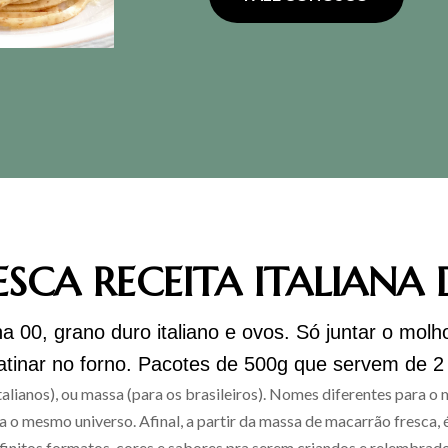
SCA RECEITA ITALIANA 
ha 00, grano duro italiano e ovos. Só juntar o molh
ratinar no forno. Pacotes de 500g que servem de 2
italianos), ou massa (para os brasileiros). Nomes diferentes para o
a o mesmo universo. Afinal, a partir da massa de macarrão fresca, é
nfinitos formatos, cores e sabores pra serem criandos e relembrado