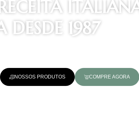
RECEITA ITALIAN
A DESDE 1987
 duro importada da Itália e ovo integral
NOSSOS PRODUTOS
COMPRE AGORA