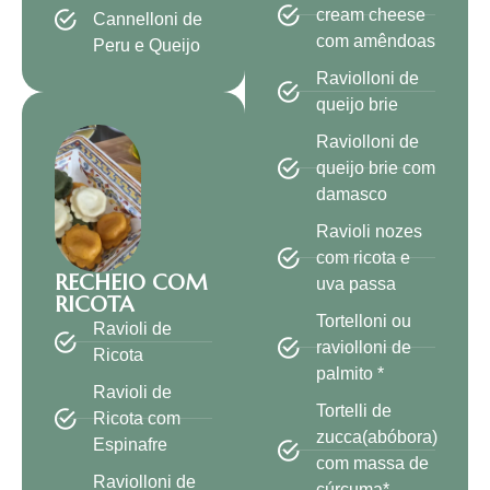
cream cheese
Cannelloni de
com amêndoas
Peru e Queijo
Raviolloni de
queijo brie
Raviolloni de
queijo brie com
damasco
Ravioli nozes
com ricota e
RECHEIO COM
uva passa
RICOTA
Tortelloni ou
Ravioli de
raviolloni de
Ricota
palmito *
Ravioli de
Tortelli de
Ricota com
zucca(abóbora)
Espinafre
com massa de
Raviolloni de
cúrcuma*