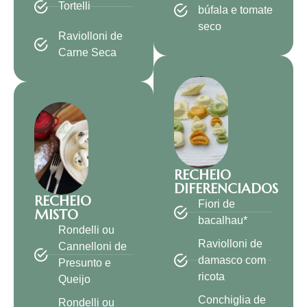
Tortelli
búfala e tomate
seco
Raviolloni de
Carne Seca
RECHEIO
DIFERENCIADOS
RECHEIO
Fiori de
MISTO
bacalhau*
Rondelli ou
Raviolloni de
Cannelloni de
damasco com
Presunto e
ricota
Queijo
Conchiglia de
Rondelli ou