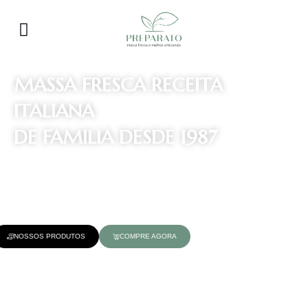
MASSA FRESCA RECEITA
ITALIANA
DE FAMILIA DESDE 1987
Produzido com farinha 00, sêmola de grano duro importada da
Itália e ovo integral
NOSSOS PRODUTOS
COMPRE AGORA