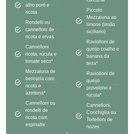
alho poró e
Piccolo
ricota
Mezzaluna ao
Rondelli ou
limone (limão
cannelloni de
siciliano)
ricota e ervas
Raviolloni de
Cannelloni
queijo coalho e
ricota, rúcula e
banana da
tomate seco*
terra*
Mezzaluna de
Raviolloni de
berinjela com
queijo
ricota e
provolone e
azeitona*
rúcula*
Cannelloni ou
Cannelloni,
rondelli de
Conchiglia ou
ricota com
Tortelloni de
espinafre
nozes