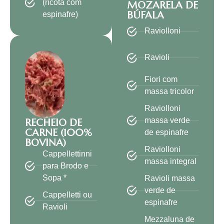
(ricota com
MOZARELA DE
BÚFALA
espinafre)
Raviolloni
Ravioli
Fiori com
massa tricolor
Raviolloni
massa verde
RECHEIO DE
CARNE (100%
de espinafre
BOVINA)
Raviolloni
Cappellettinni
massa integral
para Brodo e
Sopa *
Ravioli massa
verde de
Cappelletti ou
espinafre
Ravioli
Mezzaluna de