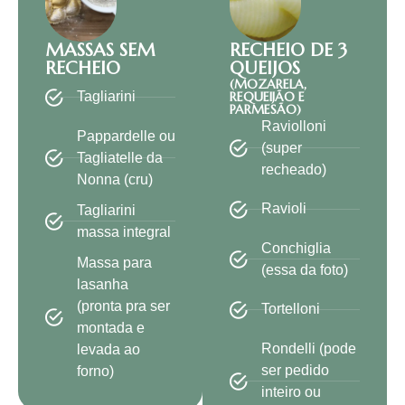
MASSAS SEM
RECHEIO DE 3
RECHEIO
QUEIJOS
(MOZARELA,
REQUEIJÃO E
Tagliarini
PARMESÃO)
Raviolloni
Pappardelle ou
(super
Tagliatelle da
recheado)
Nonna (cru)
Ravioli
Tagliarini
massa integral
Conchiglia
Massa para
(essa da foto)
lasanha
(pronta pra ser
Tortelloni
montada e
Rondelli (pode
levada ao
ser pedido
forno)
inteiro ou